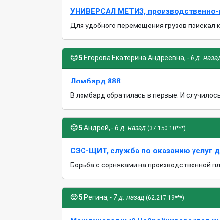
УНИВЕРСАЛ МЕТИЗ, производственно-
Для удобного перемещения грузов поискал ка
🙂
5
Егорова Екатерина Андреевна,
- 6 д. наза
Ломбард 888
В ломбард обратилась в первые. И случилось 
🙂
5
Андрей,
- 6 д. назад
(37.150.10***)
СЭС-ЩИТ, служба по оказанию услуг д
Борьба с сорняками на производственной пло
🙂
5
Регина,
- 7 д. назад
(62.217.19***)