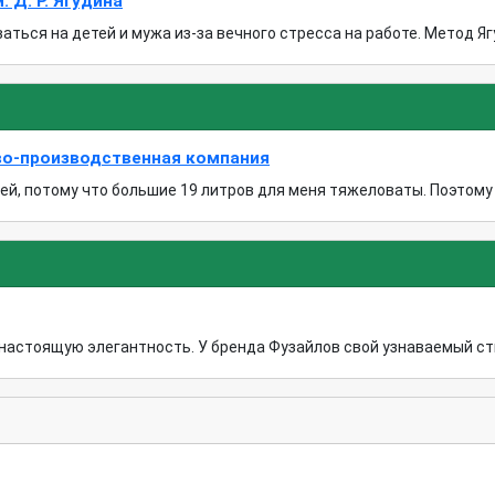
Д. Р. Ягудина
ться на детей и мужа из-за вечного стресса на работе. Метод Ягу
во-производственная компания
, потому что большие 19 литров для меня тяжеловаты. Поэтому ос
астоящую элегантность. У бренда Фузайлов свой узнаваемый стиль