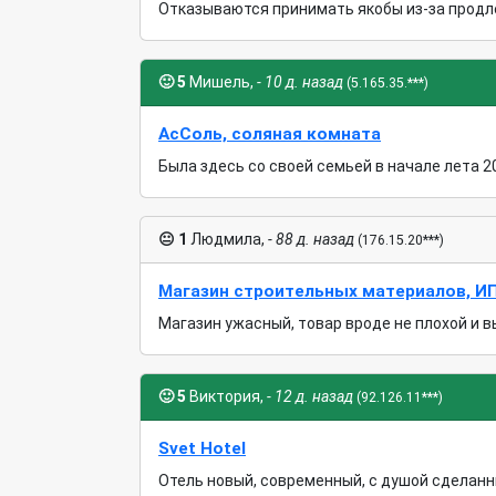
Отказываются принимать якобы из-за продлен
🙂
5
Мишель,
- 10 д. назад
(5.165.35.***)
АсСоль, соляная комната
Была здесь со своей семьей в начале лета 2
😐
1
Людмила,
- 88 д. назад
(176.15.20***)
Магазин строительных материалов, ИП
Магазин ужасный, товар вроде не плохой и в
🙂
5
Виктория,
- 12 д. назад
(92.126.11***)
Svet Hotel
Отель новый, современный, с душой сделанны