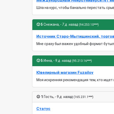
Международный НейроУниверситет им. 
Шла на курс, чтобы банально перестать срыва
🙂
5
Снежана,
- 7 д. назад
(94.253.10***)
Источник Старо-Мытищинский, торго
Мне сразу был важен удобный формат бутылей
🙂
5
Инна,
- 9 д. назад
(95.213.16***)
Ювелирный магазин Fuzailov
Моя искренняя рекомендация тем, кто ищет н
😐
1
Гость,
- 9 д. назад
(165.231.1***)
Статус