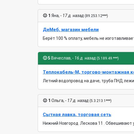
😐
1
Яна,
- 17 д. назад
(89.253.12***)
ДеМеб, магазин мебели
Берёт 100 % оплату, мебель не изготавливает
🙂
5
Вячеслав,
- 16 д. назад
(5.189.49.***)
Теплокабель-М, торгово-монтажная 
Летний водопровод на даче, труба ПНД лежит 
😐
1
Ольга,
- 17 д. назад
(5.3.213.1***)
Сытная лавка, торговая сеть
Нижний Новгород .Лескова 11 . Обвешивают уж