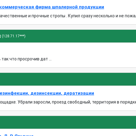
коммерческая фирма шпалерной продукции
чественные и прочные стропы . Купил сразу несколько и не пожале
д
(128.71.17***)
так что просрочив дат ...
езинфекции, дезинсекции, дератизации
щадке. Убрали заросли, проезд свободный, территория в порядке. 