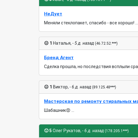
НеДует
Меняли стеклопакет, спасибо - все хорошо! ...
😐
1
Наталья,
- 5 д. назад
(46.72.52.***)
Бренд Агент
Сделка прошла, но последствия всплыли сразу
😐
1
Виктор,
- 6 д. назад
(89.125.48***)
Мастерская по ремонту стиральных м
Шабашник😡 ...
🙂
5
Олег Рукатов,
- 6 д. назад
(178.205.1***)