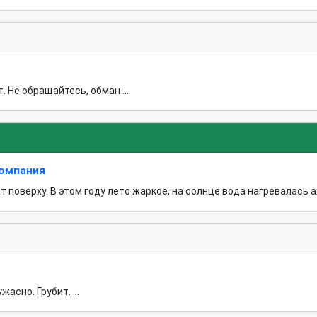
. Не обращайтесь, обман ...
компания
поверху. В этом году лето жаркое, на солнце вода нагревалась аж 
асно. Грубит. ...