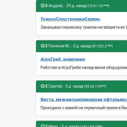
🙂
5
Андрей,
- 29 д. назад
(78.81.151***)
УсинскСпецтехникаСервис
Заказывал перевозку тралом негабарита из У
🙂
5
Поляков М.,
- 3 д. назад
(87.255.2.***)
АгроГриб, компания
Работаю в АгроГрибе наладчиком оборудовани
🙂
5
Сергей,
- 5 д. назад
(95.66.176***)
Виста, междисциплинарная офтальмо
Приходила с мамой на первичный прием в Вис
🙂
5
Иван,
- 5 д. назад
(185.169.1***)