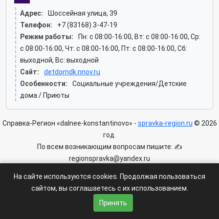
Адрес:
Шоссейная улица, 39
Телефон:
+7 (83168) 3-47-19
Режим работы:
Пн: c 08:00-16:00, Вт: c 08:00-16:00, Ср:
c 08:00-16:00, Чт: c 08:00-16:00, Пт: c 08:00-16:00, Сб:
выходной, Вс: выходной
Сайт:
detdomdk.nnov.ru
Особенности:
Социальные учреждения/Детские
дома / Приюты
Справка-Регион «dalnee-konstantinovo» -
spravka-region.ru
© 2026
год.
По всем возникающим вопросам пишите: ✍
regionspravka@yandex.ru
На сайте может быть информация содержащая возрастных
На сайте используются cookies. Продолжая пользоваться
ограничения 6+.
сайтом, вы соглашаетесь с их использованием.
Пользовательское соглашение
|
Политика конфиденциальности
Принять
|
Условия доступа к сайту