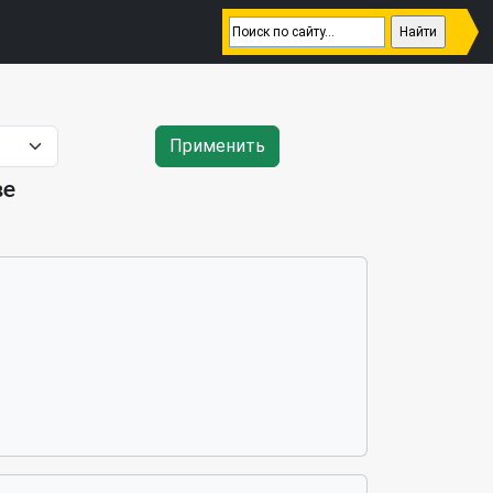
Применить
ве