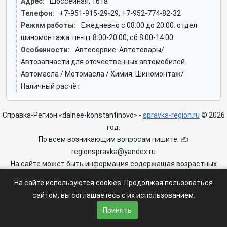
Адрес:
Шоссейная, 161а
Телефон:
+7-951-915-29-29, +7-952-774-82-32
Режим работы:
Ежедневно с 08:00 до 20:00. отдел
шиномонтажа: пн-пт 8:00-20:00; сб 8:00-14:00
Особенности:
Автосервис. Автотовары/
Автозапчасти для отечественных автомобилей.
Автомасла / Мотомасла / Химия. Шиномонтаж/
Наличный расчёт
Справка-Регион «dalnee-konstantinovo» -
spravka-region.ru
© 2026
год.
По всем возникающим вопросам пишите: ✍
regionspravka@yandex.ru
На сайте может быть информация содержащая возрастных
ограничения 6+.
На сайте используются cookies. Продолжая пользоваться
сайтом, вы соглашаетесь с их использованием.
Пользовательское соглашение
|
Политика конфиденциальности
|
Условия доступа к сайту
Принять